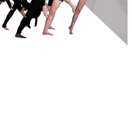
Dianas Tanzschule
in Korschenbroich